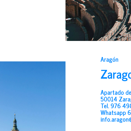
Aragón
Zarag
Apartado de
50014 Zara
Tel.
976 49
Whatsapp
6
info.aragon