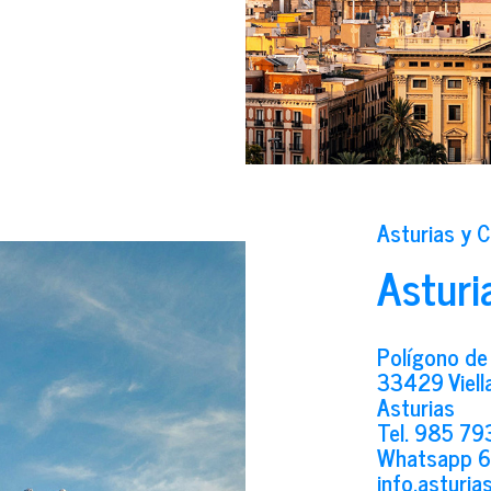
Asturias y C
Asturi
Polígono de
33429 Viella
Asturias
Tel.
985 79
Whatsapp
6
info.asturi