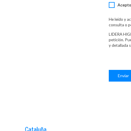
Acepto 
He leído y a
consulta o p
LIDERA HIGIE
petición. Pu
y detallada 
Enviar
Cataluña