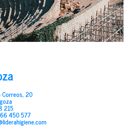
oza
 Correos, 20
goza
8 215
66 450 577
@liderahigiene.com