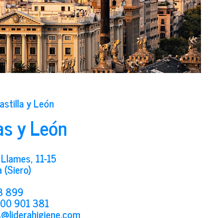
astilla y León
as y León
 Llames, 11-15
 (Siero)
3 899
00 901 381
as@liderahigiene.com