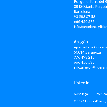
Polígono Torre del 
08130 Santa Perpet
Barcelona
93 583 07 58
666 450 577
info.barcelona@lide
Aragón
Apartado de Correos
50014 Zaragoza
976 498 215
666 450 585
info.aragon@liderah
Linked In
Aviso legal
Polític
©2026 Lidera Higiene, 