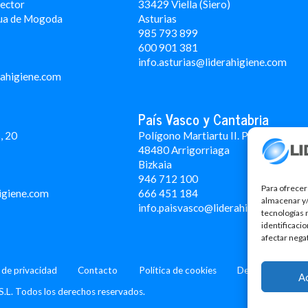
Rector
33429 Viella (Siero)
ua de Mogoda
Asturias
985 793 899
600 901 381
info.asturias@liderahigiene.com
rahigiene.com
País Vasco y Cantabria
, 20
Polígono Martiartu II. Pabellón 4A
48480 Arrigorriaga
Bizkaia
946 712 100
Para ofrecer
igiene.com
666 451 184
almacenar y/
info.paisvasco@liderahigiene.com
tecnologías 
identificaci
afectar nega
a de privacidad
Contacto
Política de cookies
Design: MgComun
A
S.L. Todos los derechos reservados.