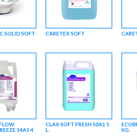
 SOLID SOFT
CARETEX SOFT
CARET
OFLOW
CLAX SOFT FRESH 50A1 5
ECOBR
REEZE 54A1 4
L.
KG.