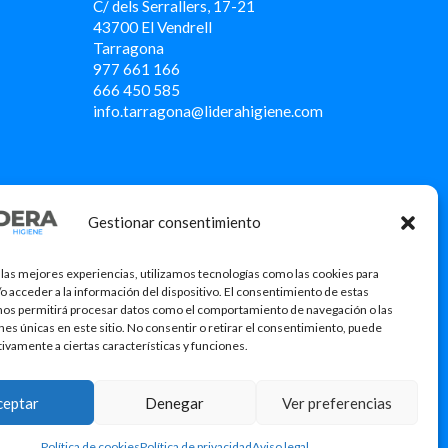
C/ dels Serrallers, 17-21
43700 El Vendrell
Tarragona
977 661 166
666 450 5
85
info.tarragona@liderahigiene.com
Gestionar consentimiento
 las mejores experiencias, utilizamos tecnologías como las cookies para
o acceder a la información del dispositivo. El consentimiento de estas
nos permitirá procesar datos como el comportamiento de navegación o las
ones únicas en este sitio. No consentir o retirar el consentimiento, puede
tivamente a ciertas características y funciones.
icació
ceptar
Denegar
Ver preferencias
Política de cookies
Política de privacidad
Aviso legal