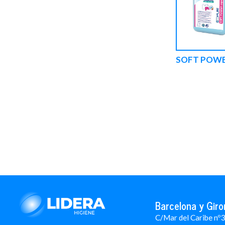
SOFT POWER
Barcelona y Giro
C/Mar del Caribe nº