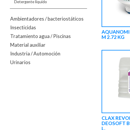
Detergente líquido
Ambientadores / bacteriostáticos
Insecticidas
AQUANOMIC
Tratamiento agua / Piscinas
M 2.72 KG
Material auxiliar
Industria / Automoción
Urinarios
CLAX REV
DEOSOFT B
L.