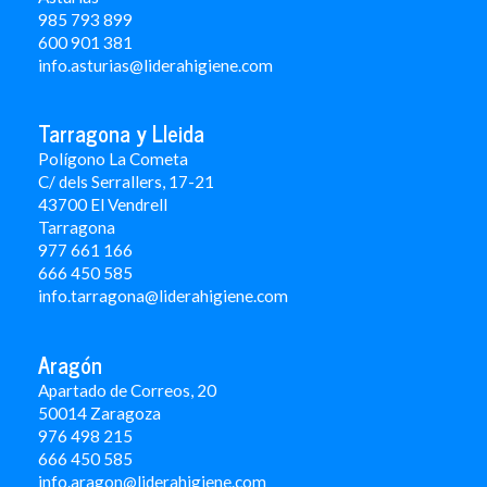
985 793 899
600 901 381
info.asturias@liderahigiene.com
Tarragona y Lleida
Polígono La Cometa
C/ dels Serrallers, 17-21
43700 El Vendrell
Tarragona
977 661 166
666 450 5
85
info.tarragona@liderahigiene.com
Aragón
Apartado de Correos, 20
50014 Zaragoza
976 498 215
666 450 585
info.aragon@liderahigiene.com