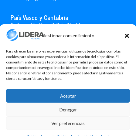
País Vasco y Cantabria
Polígono Martiartu II. Pabellón 4A
48480 Arrigorriaga
Gestionar consentimiento
Bizkaia
946 712 100
666 451 184
Para ofrecer las mejores experiencias, utilizamos tecnologías como las
info.paisvasco@liderahigiene.com
cookies para almacenar y/o acceder a la información del dispositivo. El
consentimiento de estas tecnologías nos permitirá procesar datos como el
comportamiento de navegación o las identificaciones únicas en este sitio.
Linked In
No consentir o retirar el consentimiento, puede afectar negativamente a
ciertas características y funciones.
Aviso legal
Política de privacidad
Aceptar
Contacto
Denegar
Política de cookies
Design: MgComunicació
Ver preferencias
©2026 Lidera Higiene, S.L. Todos los derechos reservados.