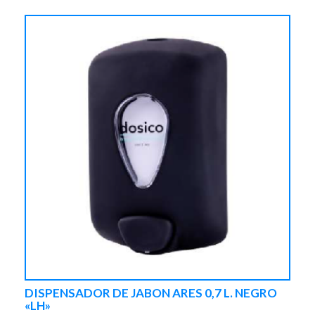
DISPENSADOR DE JABON ARES 0,7 L. NEGRO
«LH»