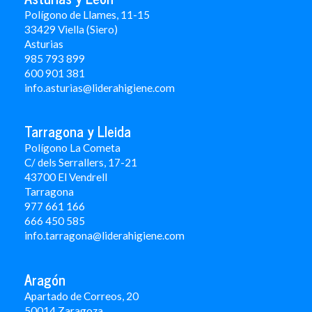
Polígono de Llames, 11-15
33429 Viella (Siero)
Asturias
985 793 899
600 901 381
info.asturias@liderahigiene.com
Tarragona y Lleida
Polígono La Cometa
C/ dels Serrallers, 17-21
43700 El Vendrell
Tarragona
977 661 166
666 450 5
85
info.tarragona@liderahigiene.com
Aragón
Apartado de Correos, 20
50014 Zaragoza