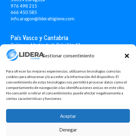
976 498 215
666 450 585
info.aragon@liderahigiene.com
País Vasco y Cantabria
Polígono Martiartu II. Pabellón 4A
48480 Arrigorriaga
Gestionar consentimiento
Bizkaia
946 712 100
666 451 184
Para ofrecer las mejores experiencias, utilizamos tecnologías como las
info.paisvasco@liderahigiene.com
cookies para almacenar y/o acceder a la información del dispositivo. El
consentimiento de estas tecnologías nos permitirá procesar datos como el
comportamiento de navegación o las identificaciones únicas en este sitio.
Linked In
No consentir o retirar el consentimiento, puede afectar negativamente a
ciertas características y funciones.
Aviso legal
Política de privacidad
Aceptar
Contacto
Denegar
Política de cookies