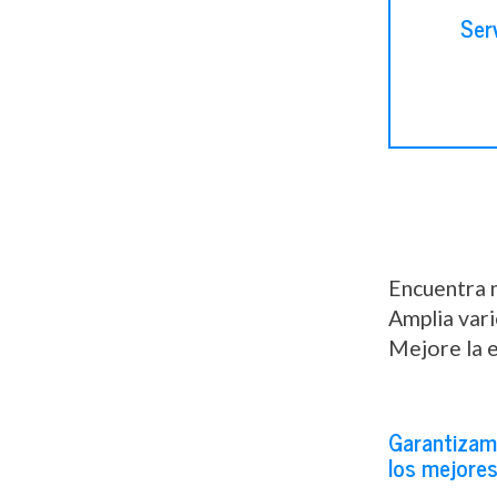
Serv
Encuentra m
Amplia vari
Mejore la e
Garantiza
los mejore