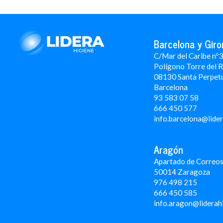
Barcelona y Giro
C/Mar del Caribe nº
Polígono Torre del 
08130 Santa Perpet
Barcelona
93 583 07 58
666 450 577
info.barcelona@lide
Aragón
Apartado de Correos
50014 Zaragoza
976 498 215
666 450 585
info.aragon@liderah