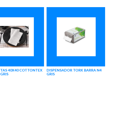
ETAS 40X40 COTTONTEX
DISPENSADOR TORK BARRA N4
GRIS
GRIS