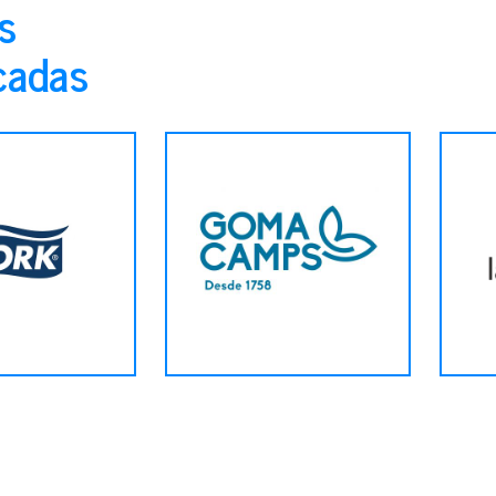
s
cadas