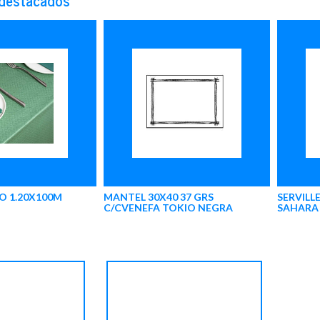
O 1.20X100M
MANTEL 30X40 37 GRS
SERVILL
C/CVENEFA TOKIO NEGRA
SAHARA 