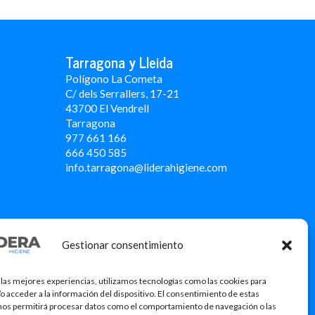
Tarragona y Lleida
Polígono La Cometa
C/ dels Serrallers, 17-21
43700 El Vendrell
Tarragona
977 661 166
666 450 5
85
info.tarragona@liderahigiene.com
Gestionar consentimiento
 las mejores experiencias, utilizamos tecnologías como las cookies para
o acceder a la información del dispositivo. El consentimiento de estas
nos permitirá procesar datos como el comportamiento de navegación o las