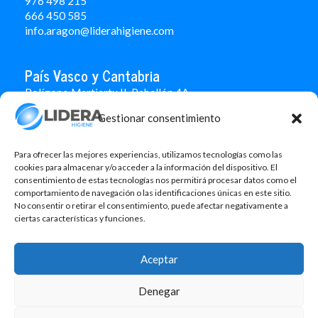
976 498 215
666 450 585
info.aragon@liderahigiene.com
País Vasco y Cantabria
Polígono Martiartu II. Pabellón 4A
48480 Arrigorriaga
Gestionar consentimiento
Bizkaia
946 712 100
666 451 184
Para ofrecer las mejores experiencias, utilizamos tecnologías como las
info.paisvasco@liderahigiene.com
cookies para almacenar y/o acceder a la información del dispositivo. El
consentimiento de estas tecnologías nos permitirá procesar datos como el
comportamiento de navegación o las identificaciones únicas en este sitio.
Linked In
No consentir o retirar el consentimiento, puede afectar negativamente a
ciertas características y funciones.
Aviso legal
Política de privacidad
Aceptar
Contacto
Denegar
Política de cookies
Design: MgComunicació