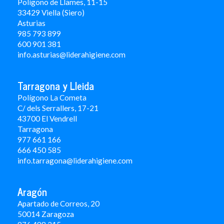
Polígono de Llames, 11-15
33429 Viella (Siero)
Asturias
985 793 899
600 901 381
info.asturias@liderahigiene.com
Tarragona y Lleida
Polígono La Cometa
C/ dels Serrallers, 17-21
43700 El Vendrell
Tarragona
977 661 166
666 450 5
85
info.tarragona@liderahigiene.com
Aragón
Apartado de Correos, 20
50014 Zaragoza