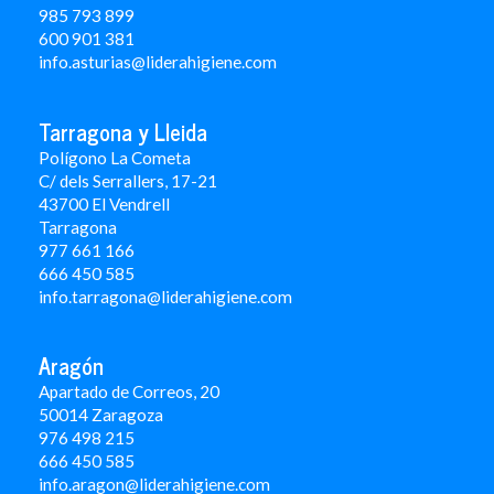
985 793 899
600 901 381
info.asturias@liderahigiene.com
Tarragona y Lleida
Polígono La Cometa
C/ dels Serrallers, 17-21
43700 El Vendrell
Tarragona
977 661 166
666 450 5
85
info.tarragona@liderahigiene.com
Aragón
Apartado de Correos, 20
50014 Zaragoza
976 498 215
666 450 585
info.aragon@liderahigiene.com