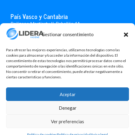
País Vasco y Cantabria
Polígono Martiartu II. Pabellón 4A
48480 Arrigorriaga
Gestionar consentimiento
Bizkaia
946 712 100
666 451 184
Para ofrecer las mejores experiencias, utilizamos tecnologías como las
info.paisvasco@liderahigiene.com
cookies para almacenar y/o acceder a la información del dispositivo. El
consentimiento de estas tecnologías nos permitirá procesar datos como el
comportamiento de navegación o las identificaciones únicas en este sitio.
Linked In
No consentir o retirar el consentimiento, puede afectar negativamente a
ciertas características y funciones.
Aviso legal
Política de privacidad
Aceptar
Contacto
Política de cookies
Denegar
Design: MgComunicació
Ver preferencias
©2026 Lidera Higiene, S.L. Todos los derechos reservados.
Política de cookies
Política de privacidad
Aviso legal