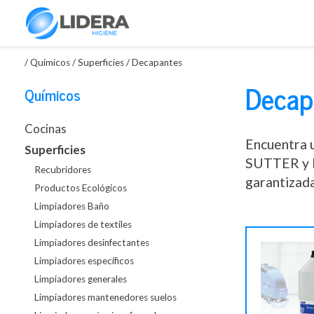
/
Químicos
/
Superficies
/
Decapantes
Decap
Químicos
Cocinas
Encuentra 
Superficies
SUTTER y EC
Recubridores
garantizada
Productos Ecológicos
Limpiadores Baño
Limpiadores de textiles
Limpiadores desinfectantes
Limpiadores específicos
Limpiadores generales
Limpiadores mantenedores suelos