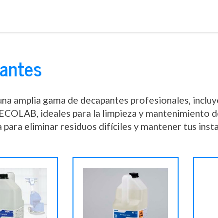
Saltar
al
contenido
antes
una amplia gama de decapantes profesionales, inclu
OLAB, ideales para la limpieza y mantenimiento de s
 para eliminar residuos difíciles y mantener tus inst