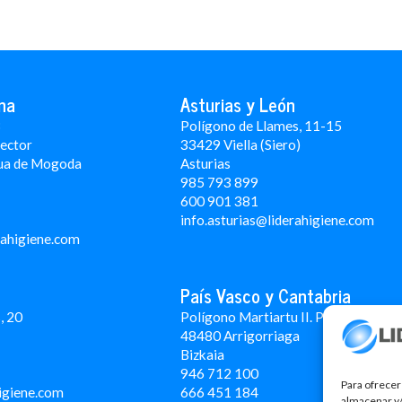
na
Asturias y León
3
Polígono de Llames, 11-15
Rector
33429 Viella (Siero)
ua de Mogoda
Asturias
985 793 899
600 901 381
info.asturias@liderahigiene.com
rahigiene.com
País Vasco y Cantabria
, 20
Polígono Martiartu II. Pabellón 4A
48480 Arrigorriaga
Bizkaia
946 712 100
Para ofrecer
igiene.com
666 451 184
almacenar y/