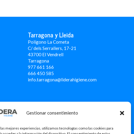
Tarragona y Lleida
Polígono La Cometa
C/ dels Serrallers, 17-21
43700 El Vendrell
Tarragona
977 661 166
666 450 5
85
info.tarragona@liderahigiene.com
Gestionar consentimiento
 las mejores experiencias, utilizamos tecnologías como las cookies para
o acceder a la información del dispositivo. El consentimiento de estas