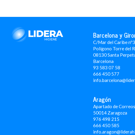
Barcelona y Giro
C/Mar del Caribe nº
Polígono Torre del 
08130 Santa Perpet
Barcelona
93 583 07 58
666 450 577
info.barcelona@lide
Aragón
Apartado de Correos
50014 Zaragoza
976 498 215
666 450 585
info.aragon@liderah