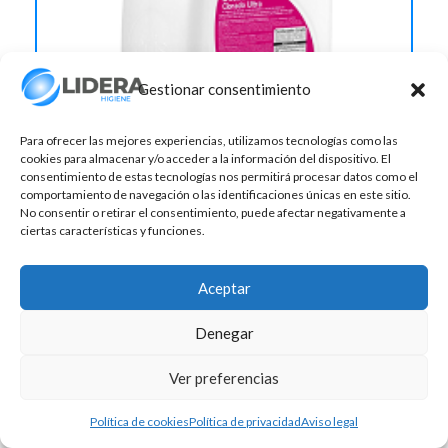
Gestionar consentimiento
Para ofrecer las mejores experiencias, utilizamos tecnologías como las
cookies para almacenar y/o acceder a la información del dispositivo. El
consentimiento de estas tecnologías nos permitirá procesar datos como el
G3 DESINFECTANTE CLORADO ULTRA 4X5L
comportamiento de navegación o las identificaciones únicas en este sitio.
No consentir o retirar el consentimiento, puede afectar negativamente a
ciertas características y funciones.
Aceptar
Denegar
Ver preferencias
Política de cookies
Política de privacidad
Aviso legal