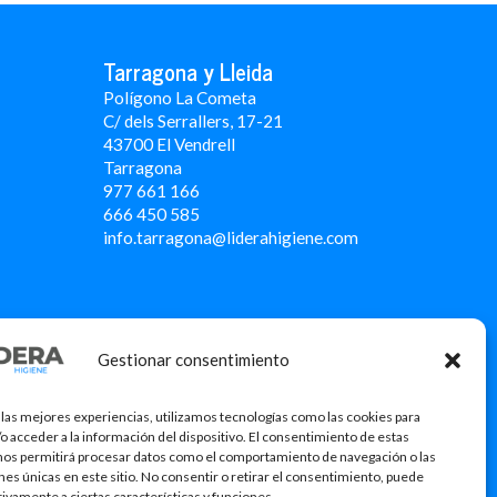
Tarragona y Lleida
Polígono La Cometa
C/ dels Serrallers, 17-21
43700 El Vendrell
Tarragona
977 661 166
666 450 5
85
info.tarragona@liderahigiene.com
Gestionar consentimiento
 las mejores experiencias, utilizamos tecnologías como las cookies para
o acceder a la información del dispositivo. El consentimiento de estas
nos permitirá procesar datos como el comportamiento de navegación o las
ones únicas en este sitio. No consentir o retirar el consentimiento, puede
tivamente a ciertas características y funciones.