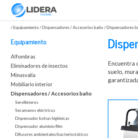
/
Equipamiento
/
Dispensadores / Accesorios baño
/
Dispensadores bo
Dispen
Equipamiento
Alfombras
Encuentra d
Eliminadores de insectos
suelo, mura
Minusvalía
garantizada
Mobiliario interior
Dispensadores / Accesorios baño
Servilleteros
Secamanos eléctricos
Dispensador bolsas higiénicas
Dispensador aluminio/film
Difusores ambientales/bacteriostáticos