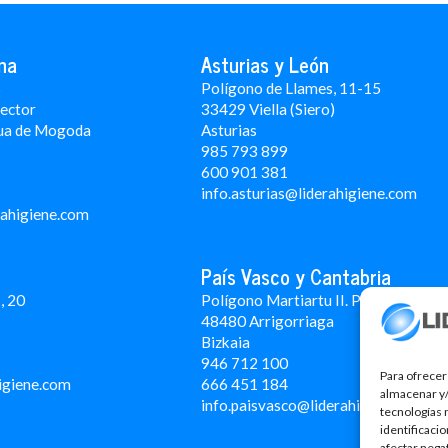
na
Asturias y León
3
Polígono de Llames, 11-15
Rector
33429 Viella (Siero)
ua de Mogoda
Asturias
985 793 899
600 901 381
info.asturias@liderahigiene.com
rahigiene.com
País Vasco y Cantabria
, 20
Polígono Martiartu II. Pabellón 4A
48480 Arrigorriaga
Bizkaia
946 712 100
Para ofrecer
igiene.com
666 451 184
almacenar y/
info.paisvasco@liderahigiene.com
tecnologías 
identificaci
afectar nega