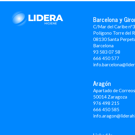
Barcelona y Giro
C/Mar del Caribe nº
Polígono Torre del 
08130 Santa Perpet
Barcelona
93 583 07 58
666 450 577
info.barcelona@lide
Aragón
Apartado de Correos
50014 Zaragoza
976 498 215
666 450 585
info.aragon@liderah