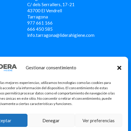
C/ dels Serrallers, 17-21
43700 El Vendrell
Tarragona
977 661 166
666 450 5
85
info.tarragona@liderahigiene.com
Gestionar consentimiento
 las mejores experiencias, utilizamos tecnologías como las cookies para
o acceder a la información del dispositivo. El consentimiento de estas
nos permitirá procesar datos como el comportamiento de navegación o las
ones únicas en este sitio. No consentir o retirar el consentimiento, puede
tivamente a ciertas características y funciones.
icació
ceptar
Denegar
Ver preferencias