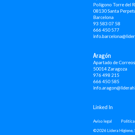
Polígono Torre del 
08130 Santa Perpet
Barcelona
93 583 07 58
666 450 577
info.barcelona@lide
Aragón
Apartado de Correos
50014 Zaragoza
976 498 215
666 450 585
info.aragon@liderah
Linked In
Aviso legal
Polític
©2026 Lidera Higiene, 