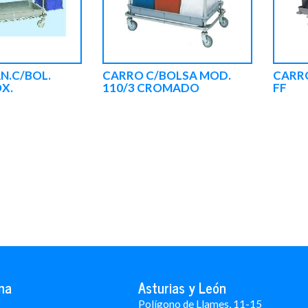
N.C/BOL.
CARRO C/BOLSA MOD.
CARRO
X.
110/3 CROMADO
FF
na
Asturias y León
3
Polígono de Llames, 11-15