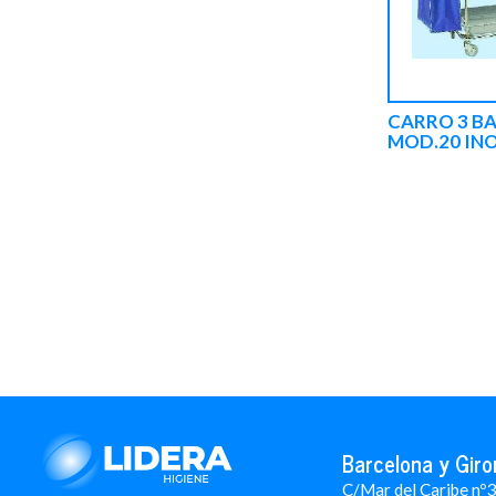
CARRO 3 BA
MOD.20 INO
Barcelona y Giro
C/Mar del Caribe nº