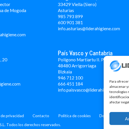
Rector
33429 Viella (Siero)
ua de Mogoda
Asturias
985 793 899
600 901 381
info.asturias@liderahigiene.com
rahigiene.com
País Vasco y Cantabria
, 20
Polígono Martiartu II. Pabellón 4A
48480 Arrigorriaga
Bizkaia
946 712 100
Para ofrecer
igiene.com
666 451 184
almacenar y/
info.paisvasco@liderahigiene.com
tecnologías 
identificaci
afectar nega
a de privacidad
Contacto
Política de cookies
Design: MgComun
A
S.L. Todos los derechos reservados.