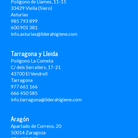
Polígono de Llames, 11-15
33429 Viella (Siero)
Asturias
985 793 899
600 901 381
info.asturias@liderahigiene.com
Tarragona y Lleida
Polígono La Cometa
C/ dels Serrallers, 17-21
43700 El Vendrell
Tarragona
977 661 166
666 450 5
85
info.tarragona@liderahigiene.com
Aragón
Apartado de Correos, 20
50014 Zaragoza