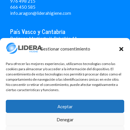
976 498 215
666 450 585
info.aragon@liderahigiene.com
País Vasco y Cantabria
Polígono Martiartu II. Pabellón 4A
48480 Arrigorriaga
Gestionar consentimiento
Bizkaia
946 712 100
666 451 184
Para ofrecer las mejores experiencias, utilizamos tecnologías como las
info.paisvasco@liderahigiene.com
cookies para almacenar y/o acceder a la información del dispositivo. El
consentimiento de estas tecnologías nos permitirá procesar datos como el
comportamiento de navegación o las identificaciones únicas en este sitio.
Linked In
No consentir o retirar el consentimiento, puede afectar negativamente a
ciertas características y funciones.
Aviso legal
Política de privacidad
Aceptar
Contacto
Política de cookies
Denegar
Design: MgComunicació