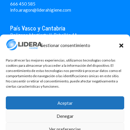
666 450 585
info.aragon@liderahigiene.com
País Vasco y Cantabria
Polígono Martiartu II. Pabellón 4A
48480 Arrigorriaga
Gestionar consentimiento
Bizkaia
946 712 100
666 451 184
Para ofrecer las mejores experiencias, utilizamos tecnologías como las
info.paisvasco@liderahigiene.com
cookies para almacenar y/o acceder a la información del dispositivo. El
consentimiento de estas tecnologías nos permitirá procesar datos como el
comportamiento de navegación o las identificaciones únicas en este sitio.
Linked In
No consentir o retirar el consentimiento, puede afectar negativamente a
ciertas características y funciones.
Aviso legal
Política de privacidad
Aceptar
Contacto
Denegar
Política de cookies
Design: MgComunicació
Ver preferencias