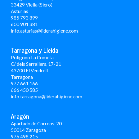
33429 Viella (Siero)
Asturias
985 793 899
600 901 381
info.asturias@liderahigiene.com
Tarragona y Lleida
Polígono La Cometa
C/ dels Serrallers, 17-21
43700 El Vendrell
Tarragona
977 661 166
666 450 5
85
info.tarragona@liderahigiene.com
Aragón
Apartado de Correos, 20
50014 Zaragoza
976 498 215