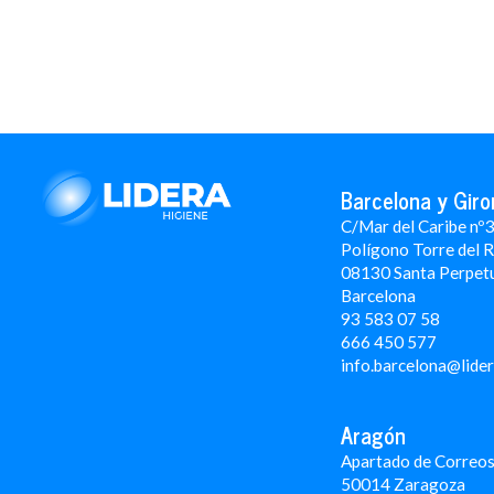
Barcelona y Giro
C/Mar del Caribe nº
Polígono Torre del 
08130 Santa Perpet
Barcelona
93 583 07 58
666 450 577
info.barcelona@lide
Aragón
Apartado de Correos
50014 Zaragoza