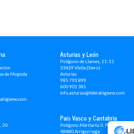
na
Asturias y León
3
Polígono de Llames, 11-15
Rector
33429 Viella (Siero)
ua de Mogoda
Asturias
985 793 899
600 901 381
info.asturias@liderahigiene.com
rahigiene.com
País Vasco y Cantabria
, 20
Polígono Martiartu II. Pabellón 4A
48480 Arrigorriaga