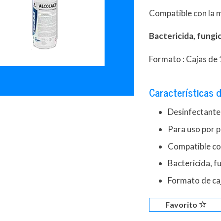
Compatible con la m
Bactericida, fungic
Formato : Cajas de 
Características d
Desinfectante 
Para uso por 
Compatible con
Bactericida, f
Formato de caj
Favorito