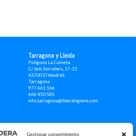
Tarragona y Lleida
Polígono La Cometa
C/ dels Serrallers, 17-21
43700 El Vendrell
Tarragona
977 661 166
666 450 5
85
info.tarragona@liderahigiene.com
Gestionar consentimiento