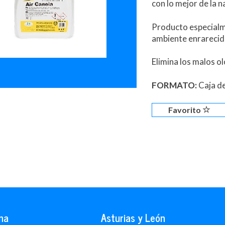
con lo mejor de la n
Producto especialm
ambiente enrarecid
Elimina los malos o
FORMATO:
Caja de
Favorito
na
Asturias y León