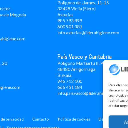
3
Polígono de Llames, 11-15
Rector
33429 Viella (Siero)
ua de Mogoda
Asturias
985 793 899
600 901 381
info.asturias@liderahigiene.com
rahigiene.com
País Vasco y Cantabria
, 20
Polígono Martiartu II. Pabellón 4A
48480 Arrigorriaga
Bizkaia
946 712 100
Para ofrecer
igiene.com
666 451 184
almacenar y/
info.paisvasco@liderahigiene.com
tecnologías 
identificaci
afectar nega
a de privacidad
Contacto
Política de cookies
Design: MgComun
A
S.L. Todos los derechos reservados.