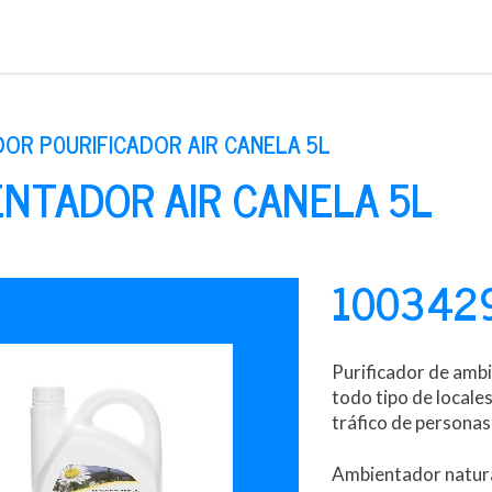
Saltar
al
contenido
OR P0URIFICADOR AIR CANELA 5L
ENTADOR AIR CANELA 5L
100342
Purificador de amb
todo tipo de locale
tráfico de personas
Ambientador natura