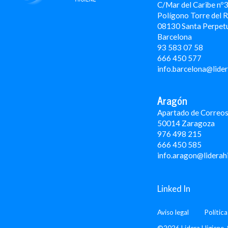
C/Mar del Caribe nº
Polígono Torre del 
08130 Santa Perpet
Barcelona
93 583 07 58
666 450 577
info.barcelona@lide
Aragón
Apartado de Correos
50014 Zaragoza
976 498 215
666 450 585
info.aragon@liderah
Linked In
Aviso legal
Polític
©2026 Lidera Higiene, 