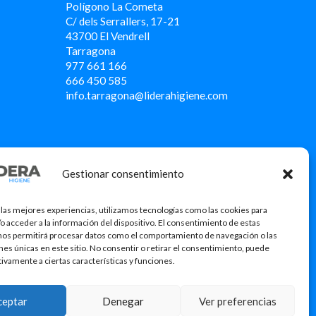
Polígono La Cometa
C/ dels Serrallers, 17-21
43700 El Vendrell
Tarragona
977 661 166
666 450 5
85
info.tarragona@liderahigiene.com
Gestionar consentimiento
 las mejores experiencias, utilizamos tecnologías como las cookies para
o acceder a la información del dispositivo. El consentimiento de estas
nos permitirá procesar datos como el comportamiento de navegación o las
ones únicas en este sitio. No consentir o retirar el consentimiento, puede
tivamente a ciertas características y funciones.
icació
ceptar
Denegar
Ver preferencias