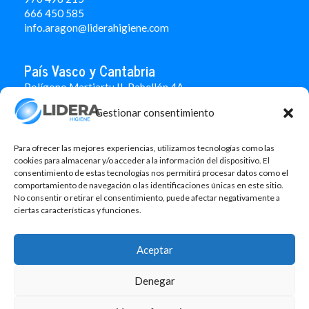
666 450 585
info.aragon@liderahigiene.com
País Vasco y Cantabria
Polígono Martiartu II. Pabellón 4A
48480 Arrigorriaga
Gestionar consentimiento
Bizkaia
946 712 100
666 451 184
Para ofrecer las mejores experiencias, utilizamos tecnologías como las
info.paisvasco@liderahigiene.com
cookies para almacenar y/o acceder a la información del dispositivo. El
consentimiento de estas tecnologías nos permitirá procesar datos como el
comportamiento de navegación o las identificaciones únicas en este sitio.
Linked In
No consentir o retirar el consentimiento, puede afectar negativamente a
ciertas características y funciones.
Aviso legal
Política de privacidad
Aceptar
Contacto
Política de cookies
Denegar
Design: MgComunicació