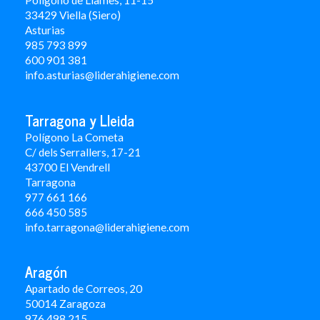
Polígono de Llames, 11-15
33429 Viella (Siero)
Asturias
985 793 899
600 901 381
info.asturias@liderahigiene.com
Tarragona y Lleida
Polígono La Cometa
C/ dels Serrallers, 17-21
43700 El Vendrell
Tarragona
977 661 166
666 450 5
85
info.tarragona@liderahigiene.com
Aragón
Apartado de Correos, 20
50014 Zaragoza
976 498 215