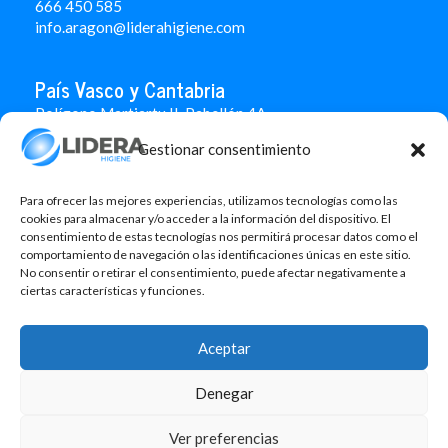
666 450 585
info.aragon@liderahigiene.com
País Vasco y Cantabria
Polígono Martiartu II. Pabellón 4A
48480 Arrigorriaga
Gestionar consentimiento
Bizkaia
946 712 100
666 451 184
Para ofrecer las mejores experiencias, utilizamos tecnologías como las
info.paisvasco@liderahigiene.com
cookies para almacenar y/o acceder a la información del dispositivo. El
consentimiento de estas tecnologías nos permitirá procesar datos como el
comportamiento de navegación o las identificaciones únicas en este sitio.
Linked In
No consentir o retirar el consentimiento, puede afectar negativamente a
ciertas características y funciones.
Aviso legal
Política de privacidad
Aceptar
Contacto
Denegar
Política de cookies
Design: MgComunicació
Ver preferencias