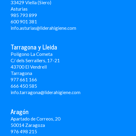
33429 Viella (Siero)
Asturias
985 793 899
600 901 381
info.asturias@liderahigiene.com
Tarragona y Lleida
Polígono La Cometa
C/ dels Serrallers, 17-21
43700 El Vendrell
Tarragona
977 661 166
666 450 5
85
info.tarragona@liderahigiene.com
Aragón
Apartado de Correos, 20
50014 Zaragoza
976 498 215