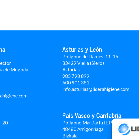
na
Asturias y León
3
Polígono de Llames, 11-15
Rector
33429 Viella (Siero)
ua de Mogoda
Asturias
985 793 899
600 901 381
info.asturias@liderahigiene.com
rahigiene.com
País Vasco y Cantabria
, 20
Polígono Martiartu II. Pabellón 4A
48480 Arrigorriaga
Bizkaia