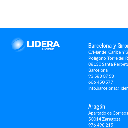
Barcelona y Giro
C/Mar del Caribe nº
Polígono Torre del 
08130 Santa Perpet
Barcelona
93 583 07 58
666 450 577
info.barcelona@lide
Aragón
Apartado de Correos
50014 Zaragoza
976 498 215