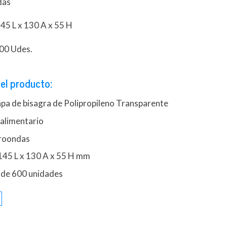
das
45 L x 130 A x 55 H
600 Udes.
el producto:
apa de bisagra de Polipropileno Transparente
 alimentario
croondas
145 L x 130 A x 55 H mm
 de 600 unidades