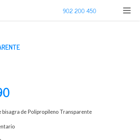
902 200 450
ARENTE
90
e bisagra de Polipropileno Transparente
entario