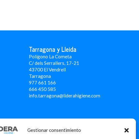
Tarragona y Lleida
Polígono La Cometa
C/ dels Serrallers, 17-21
43700 El Vendrell
Tarragona
977 661 166
666 450 5
85
info.tarragona@liderahigiene.com
Gestionar consentimiento