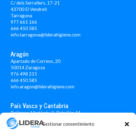
C/ dels Serrallers, 17-21
43700 El Vendrell
Tarragona
977 661 166
666 450 5
85
info.tarragona@liderahigiene.com
Aragón
Apartado de Correos, 20
50014 Zaragoza
976 498 215
666 450 585
info.aragon@liderahigiene.com
País Vasco y Cantabria
Polígono Martiartu II. Pabellón 4A
48480 Arrigorriaga
Gestionar consentimiento
Bizkaia
946 712 100