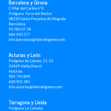
Barcelona y Girona
C/Mar del Caribe nº3
Polígono Torre del Rector
08130 Santa Perpetua de Mogoda
Barcelona
93 583 07 58
666 450 577
info.barcelona@liderahigiene.com
Asturias y León
Polígono de Llames, 11-15
33429 Viella (Siero)
Asturias
985 793 899
600 901 381
info.asturias@liderahigiene.com
Tarragona y Lleida
Polígono La Cometa