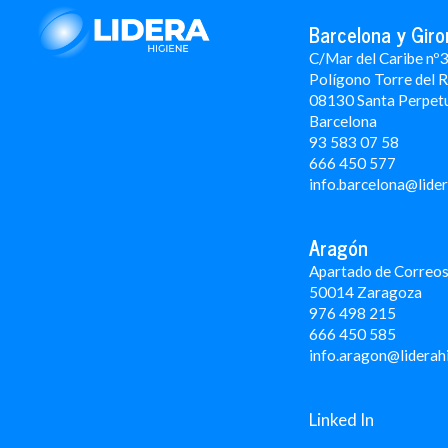
Barcelona y Giro
C/Mar del Caribe nº
Polígono Torre del 
08130 Santa Perpet
Barcelona
93 583 07 58
666 450 577
info.barcelona@lide
Aragón
Apartado de Correos
50014 Zaragoza
976 498 215
666 450 585
info.aragon@liderah
Linked In