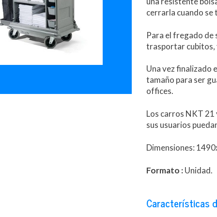
una resistente bols
cerrarla cuando se
Para el fregado de 
trasportar cubitos,
Una vez finalizado 
tamaño para ser gua
offices.
Los carros NKT 21 y
sus usuarios puedan
Dimensiones: 149
Formato :
Unidad.
Características d