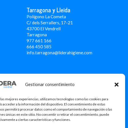
Tarragona y Lleida
Polígono La Cometa
C/ dels Serrallers, 17-21
43700 El Vendrell
Tarragona
977 661 166
666 450 5
85
info.tarragona@liderahigiene.com
Gestionar consentimiento
 las mejores experiencias, utilizamos tecnologías como las cookies para
o acceder a la información del dispositivo. El consentimiento de estas
nos permitirá procesar datos como el comportamiento de navegación o las
ones únicas en este sitio. No consentir o retirar el consentimiento, puede
tivamente a ciertas características y funciones.