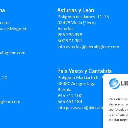
na
Asturias y León
3
Polígono de Llames, 11-15
Rector
33429 Viella (Siero)
ua de Mogoda
Asturias
985 793 899
600 901 381
info.asturias@liderahigiene.com
rahigiene.com
País Vasco y Cantabria
, 20
Polígono Martiartu II. Pabellón 4A
48480 Arrigorriaga
Bizkaia
946 712 100
Para ofrecer
igiene.com
666 451 184
almacenar y/
info.paisvasco@liderahigiene.com
tecnologías 
identificaci
afectar nega