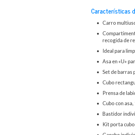
Características d
Carro multiuso
Compartimento
recogida de r
Ideal para li
Asa en «U» par
Set de barras 
Cubo rectangul
Prensa de labi
Cubo con asa, 
Bastidor indiv
Kit porta cubo
Gancho individ