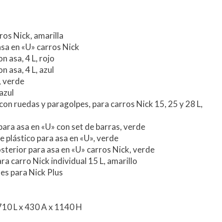
ros Nick, amarilla
asa en «U» carros Nick
n asa, 4 L, rojo
 asa, 4 L, azul
, verde
azul
 con ruedas y paragolpes, para carros Nick 15, 25 y 28 L,
 para asa en «U» con set de barras, verde
e plástico para asa en «U», verde
sterior para asa en «U» carros Nick, verde
a carro Nick individual 15 L, amarillo
es para Nick Plus
10 L x 430 A x 1140 H