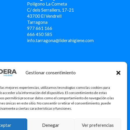
Polígono La Cometa
C/ dels Serrallers, 17-21
43700 El Vendrell
Tarragona
977 661 166
666 450 5
85
info.tarragona@liderahigiene.com
Gestionar consentimiento
 las mejores experiencias, utilizamos tecnologías como las cookies para
o acceder a la información del dispositivo. El consentimiento de estas
nos permitirá procesar datos como el comportamiento de navegación o las
ones únicas en este sitio. No consentir o retirar el consentimiento, puede
tivamente a ciertas características y funciones.
icació
ceptar
Denegar
Ver preferencias