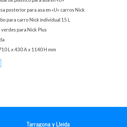
sa posterior para asa en «U» carros Nick
bo para carro Nick individual 15 L
 verdes para Nick Plus
ida
710 L x 430 A x 1140 H mm
Tarragona y Lleida