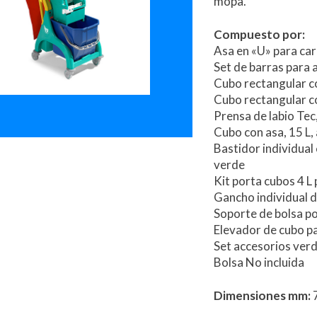
mopa.
Compuesto por:
Asa en «U» para car
Set de barras para 
Cubo rectangular co
Cubo rectangular con
Prensa de labio Tec
Cubo con asa, 15 L, 
Bastidor individual
verde
Kit porta cubos 4 L
Gancho individual d
Soporte de bolsa po
Elevador de cubo par
Set accesorios verd
Bolsa No incluida
Dimensiones mm:
7