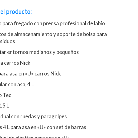
el producto:
 para fregado con prensa profesional de labio
s de almacenamiento y soporte de bolsa para
esiduos
mpiar entornos medianos y pequeños
a carros Nick
para asa en «U» carros Nick
ar con asa, 4 L
o Tec
15 L
idual con ruedas y paragolpes
s 4 L para asa en «U» con set de barras
ual de plástico para asa en «U»