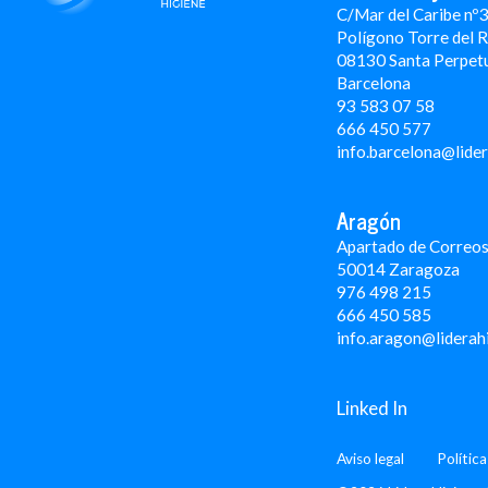
C/Mar del Caribe nº
Polígono Torre del 
08130 Santa Perpet
Barcelona
93 583 07 58
666 450 577
info.barcelona@lide
Aragón
Apartado de Correos
50014 Zaragoza
976 498 215
666 450 585
info.aragon@liderah
Linked In
Aviso legal
Polític