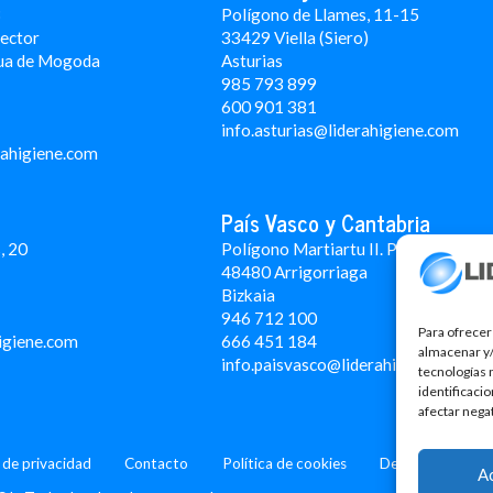
3
Polígono de Llames, 11-15
Rector
33429 Viella (Siero)
ua de Mogoda
Asturias
985 793 899
600 901 381
info.asturias@liderahigiene.com
rahigiene.com
País Vasco y Cantabria
, 20
Polígono Martiartu II. Pabellón 4A
48480 Arrigorriaga
Bizkaia
946 712 100
Para ofrecer
igiene.com
666 451 184
almacenar y/
info.paisvasco@liderahigiene.com
tecnologías 
identificaci
afectar nega
a de privacidad
Contacto
Política de cookies
Design: MgComun
A