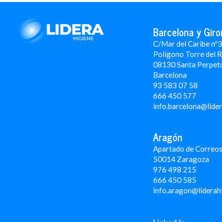
Barcelona y Giro
C/Mar del Caribe nº
Polígono Torre del 
08130 Santa Perpet
Barcelona
93 583 07 58
666 450 577
info.barcelona@lide
Aragón
Apartado de Correos
50014 Zaragoza
976 498 215
666 450 585
info.aragon@liderah