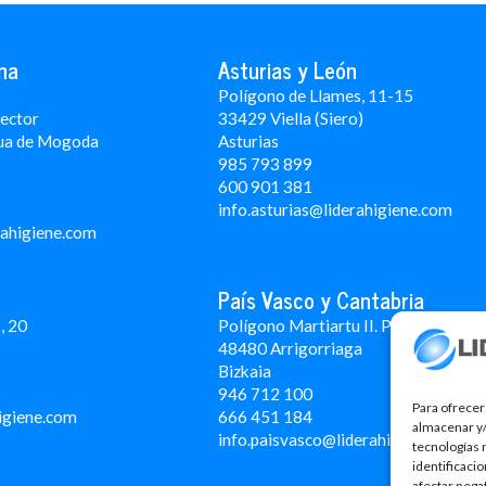
na
Asturias y León
3
Polígono de Llames, 11-15
Rector
33429 Viella (Siero)
ua de Mogoda
Asturias
985 793 899
600 901 381
info.asturias@liderahigiene.com
rahigiene.com
País Vasco y Cantabria
, 20
Polígono Martiartu II. Pabellón 4A
48480 Arrigorriaga
Bizkaia
946 712 100
Para ofrecer
igiene.com
666 451 184
almacenar y/
info.paisvasco@liderahigiene.com
tecnologías 
identificaci
afectar nega