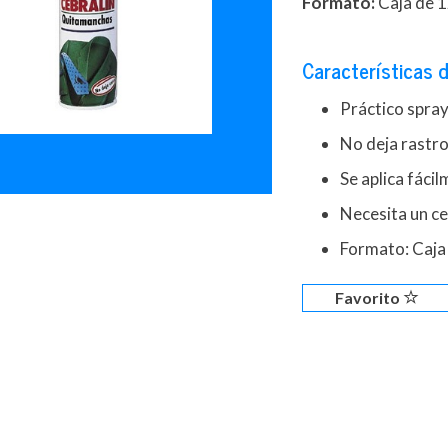
Formato:
Caja de 1
Características d
Práctico spra
No deja rastr
Se aplica fáci
Necesita un c
Formato: Caja
Favorito