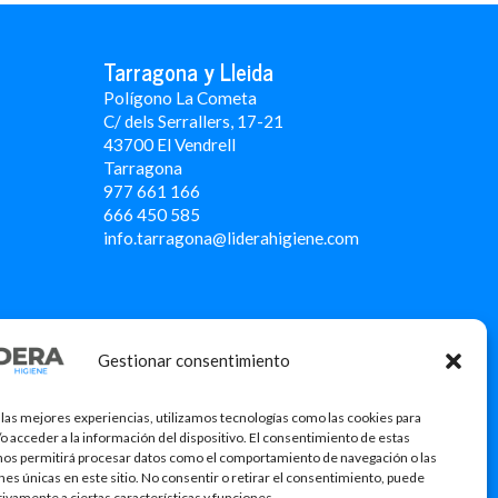
Tarragona y Lleida
Polígono La Cometa
C/ dels Serrallers, 17-21
43700 El Vendrell
Tarragona
977 661 166
666 450 5
85
info.tarragona@liderahigiene.com
Gestionar consentimiento
 las mejores experiencias, utilizamos tecnologías como las cookies para
o acceder a la información del dispositivo. El consentimiento de estas
nos permitirá procesar datos como el comportamiento de navegación o las
ones únicas en este sitio. No consentir o retirar el consentimiento, puede
tivamente a ciertas características y funciones.