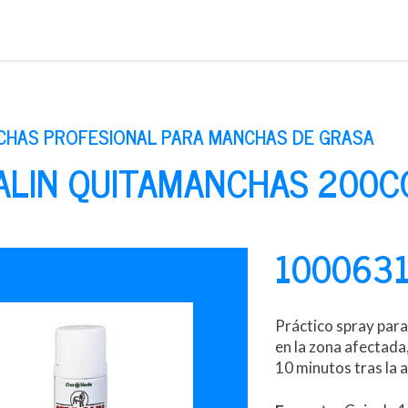
Saltar
al
contenido
CHAS PROFESIONAL PARA MANCHAS DE GRASA
ALIN QUITAMANCHAS 200C
100063
Práctico spray para
en la zona afectada
10 minutos tras la 