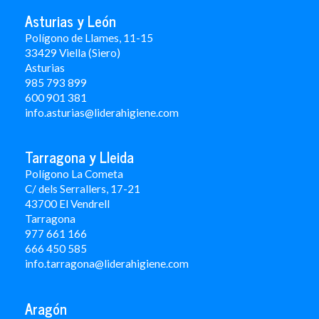
Asturias y León
Polígono de Llames, 11-15
33429 Viella (Siero)
Asturias
985 793 899
600 901 381
info.asturias@liderahigiene.com
Tarragona y Lleida
Polígono La Cometa
C/ dels Serrallers, 17-21
43700 El Vendrell
Tarragona
977 661 166
666 450 5
85
info.tarragona@liderahigiene.com
Aragón