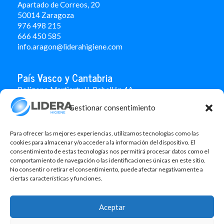
Apartado de Correos, 20
50014 Zaragoza
976 498 215
666 450 585
info.aragon@liderahigiene.com
País Vasco y Cantabria
Polígono Martiartu II. Pabellón 4A
48480 Arrigorriaga
Gestionar consentimiento
Bizkaia
946 712 100
666 451 184
Para ofrecer las mejores experiencias, utilizamos tecnologías como las
info.paisvasco@liderahigiene.com
cookies para almacenar y/o acceder a la información del dispositivo. El
consentimiento de estas tecnologías nos permitirá procesar datos como el
comportamiento de navegación o las identificaciones únicas en este sitio.
Linked In
No consentir o retirar el consentimiento, puede afectar negativamente a
ciertas características y funciones.
Aviso legal
Política de privacidad
Aceptar
Contacto