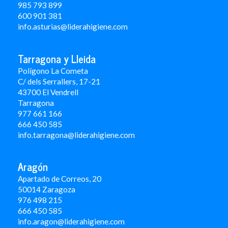
985 793 899
600 901 381
info.asturias@liderahigiene.com
Tarragona y Lleida
Polígono La Cometa
C/ dels Serrallers, 17-21
43700 El Vendrell
Tarragona
977 661 166
666 450 5
85
info.tarragona@liderahigiene.com
Aragón
Apartado de Correos, 20
50014 Zaragoza
976 498 215
666 450 585
info.aragon@liderahigiene.com