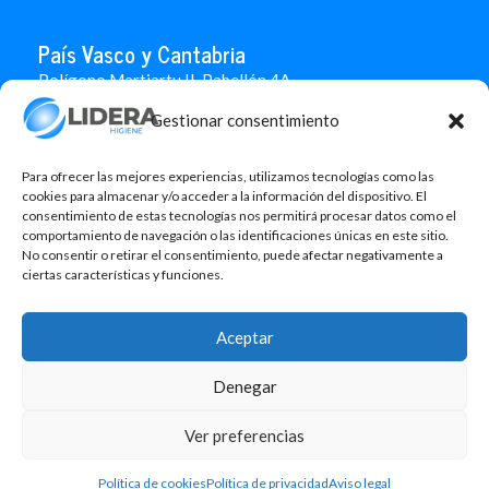
País Vasco y Cantabria
Polígono Martiartu II. Pabellón 4A
48480 Arrigorriaga
Gestionar consentimiento
Bizkaia
946 712 100
666 451 184
Para ofrecer las mejores experiencias, utilizamos tecnologías como las
info.paisvasco@liderahigiene.com
cookies para almacenar y/o acceder a la información del dispositivo. El
consentimiento de estas tecnologías nos permitirá procesar datos como el
comportamiento de navegación o las identificaciones únicas en este sitio.
Linked In
No consentir o retirar el consentimiento, puede afectar negativamente a
ciertas características y funciones.
Aviso legal
Política de privacidad
Aceptar
Contacto
Política de cookies
Denegar
Design: MgComunicació
Ver preferencias
©2026 Lidera Higiene, S.L. Todos los derechos reservados.
Política de cookies
Política de privacidad
Aviso legal