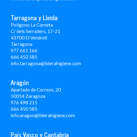
Tarragona y Lleida
Polígono La Cometa
C/ dels Serrallers, 17-21
43700 El Vendrell
Tarragona
977 661 166
666 450 5
85
info.tarragona@liderahigiene.com
Aragón
Apartado de Correos, 20
50014 Zaragoza
976 498 215
666 450 585
info.aragon@liderahigiene.com
País Vasco y Cantabria