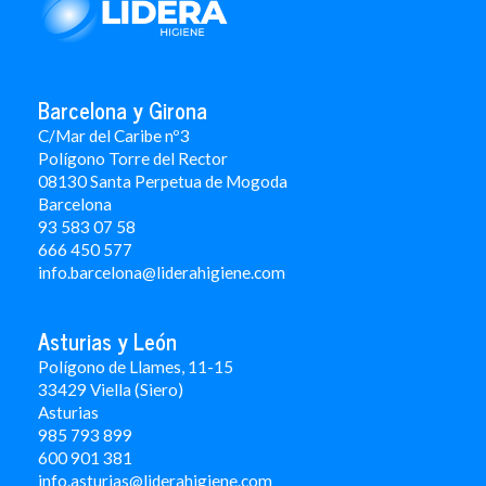
Barcelona y Girona
C/Mar del Caribe nº3
Polígono Torre del Rector
08130 Santa Perpetua de Mogoda
Barcelona
93 583 07 58
666 450 577
info.barcelona@liderahigiene.com
Asturias y León
Polígono de Llames, 11-15
33429 Viella (Siero)
Asturias
985 793 899
600 901 381
info.asturias@liderahigiene.com