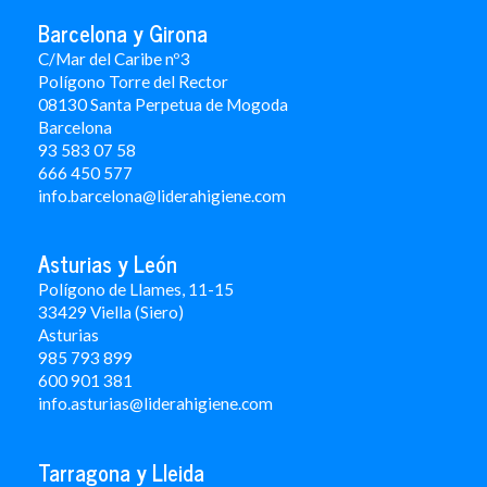
Barcelona y Girona
C/Mar del Caribe nº3
Polígono Torre del Rector
08130 Santa Perpetua de Mogoda
Barcelona
93 583 07 58
666 450 577
info.barcelona@liderahigiene.com
Asturias y León
Polígono de Llames, 11-15
33429 Viella (Siero)
Asturias
985 793 899
600 901 381
info.asturias@liderahigiene.com
Tarragona y Lleida