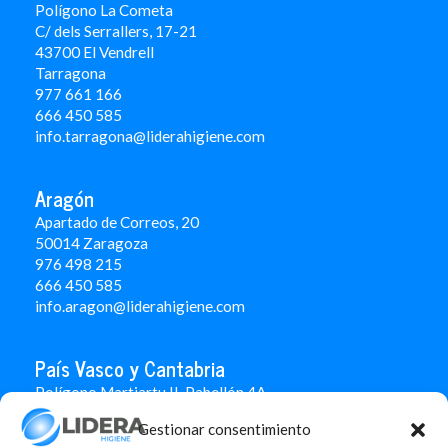
Polígono La Cometa
C/ dels Serrallers, 17-21
43700 El Vendrell
Tarragona
977 661 166
666 450 5
85
info.tarragona@liderahigiene.com
Aragón
Apartado de Correos, 20
50014 Zaragoza
976 498 215
666 450 585
info.aragon@liderahigiene.com
País Vasco y Cantabria
Polígono Martiartu II. Pabellón 4A
48480 Arrigorriaga
Gestionar consentimiento
Bizkaia