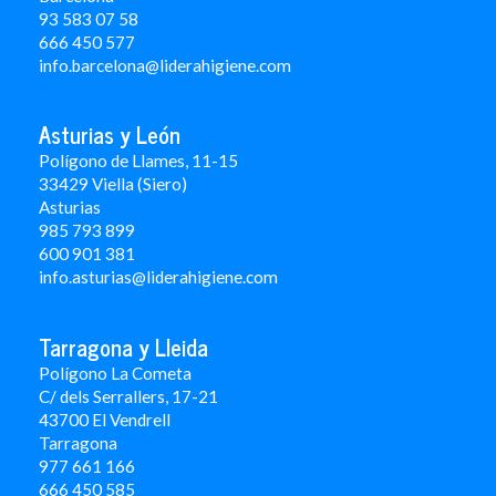
93 583 07 58
666 450 577
info.barcelona@liderahigiene.com
Asturias y León
Polígono de Llames, 11-15
33429 Viella (Siero)
Asturias
985 793 899
600 901 381
info.asturias@liderahigiene.com
Tarragona y Lleida
Polígono La Cometa
C/ dels Serrallers, 17-21
43700 El Vendrell
Tarragona
977 661 166
666 450 5
85