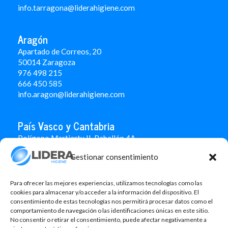
info.tarragona@liderahigiene.com
Aragón
Apartado de Correos, 20
50014 Zaragoza
976 498 215
666 450 585
info.aragon@liderahigiene.com
País Vasco y Cantabria
Polígono Martiartu II. Pabellón 4A
48480 Arrigorriaga
Gestionar consentimiento
Bizkaia
946 712 100
666 451 184
Para ofrecer las mejores experiencias, utilizamos tecnologías como las
info.paisvasco@liderahigiene.com
cookies para almacenar y/o acceder a la información del dispositivo. El
consentimiento de estas tecnologías nos permitirá procesar datos como el
comportamiento de navegación o las identificaciones únicas en este sitio.
Linked In
No consentir o retirar el consentimiento, puede afectar negativamente a