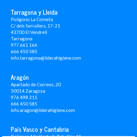
Tarragona y Lleida
Polígono La Cometa
C/ dels Serrallers, 17-21
43700 El Vendrell
Tarragona
977 661 166
666 450 5
85
info.tarragona@liderahigiene.com
Aragón
Apartado de Correos, 20
50014 Zaragoza
976 498 215
666 450 585
info.aragon@liderahigiene.com
País Vasco y Cantabria
Polígono Martiartu II. Pabellón 4A