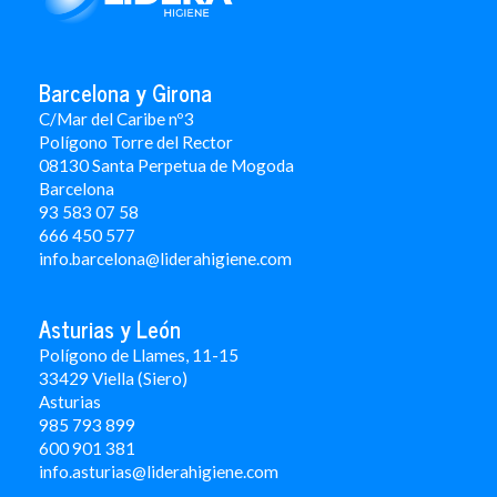
Barcelona y Girona
C/Mar del Caribe nº3
Polígono Torre del Rector
08130 Santa Perpetua de Mogoda
Barcelona
93 583 07 58
666 450 577
info.barcelona@liderahigiene.com
Asturias y León
Polígono de Llames, 11-15
33429 Viella (Siero)
Asturias
985 793 899
600 901 381
info.asturias@liderahigiene.com