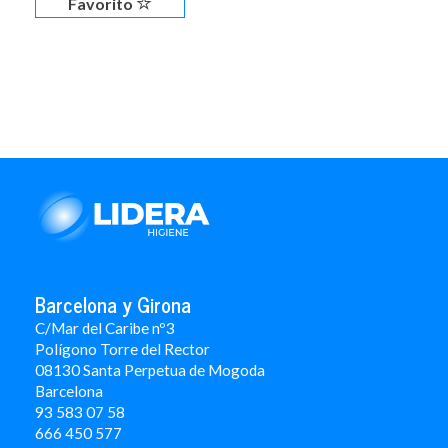
Favorito
Barcelona y Girona
C/Mar del Caribe nº3
Polígono Torre del Rector
08130 Santa Perpetua de Mogoda
Barcelona
93 583 07 58
666 450 577