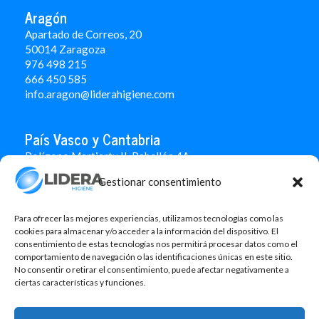
Aragón
Apartado de Correos, 20
50014 Zaragoza
976 498 215
666 450 585
info.aragon@liderahigiene.com
País Vasco y Cantabria
Polígono Martiartu II. Pabellón 4A
48480 Arrigorriaga
Gestionar consentimiento
Bizkaia
946 712 100
666 451 184
Para ofrecer las mejores experiencias, utilizamos tecnologías como las
info.paisvasco@liderahigiene.com
cookies para almacenar y/o acceder a la información del dispositivo. El
consentimiento de estas tecnologías nos permitirá procesar datos como el
comportamiento de navegación o las identificaciones únicas en este sitio.
Linked In
No consentir o retirar el consentimiento, puede afectar negativamente a
ciertas características y funciones.
Aviso legal
Política de privacidad