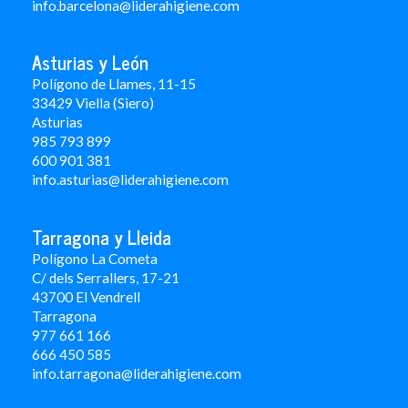
info.barcelona@liderahigiene.com
Asturias y León
Polígono de Llames, 11-15
33429 Viella (Siero)
Asturias
985 793 899
600 901 381
info.asturias@liderahigiene.com
Tarragona y Lleida
Polígono La Cometa
C/ dels Serrallers, 17-21
43700 El Vendrell
Tarragona
977 661 166
666 450 5
85
info.tarragona@liderahigiene.com