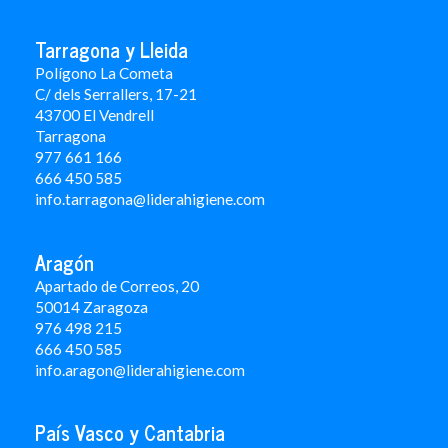
Tarragona y Lleida
Polígono La Cometa
C/ dels Serrallers, 17-21
43700 El Vendrell
Tarragona
977 661 166
666 450 5
85
info.tarragona@liderahigiene.com
Aragón
Apartado de Correos, 20
50014 Zaragoza
976 498 215
666 450 585
info.aragon@liderahigiene.com
País Vasco y Cantabria