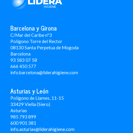
Barcelona y Girona
C/Mar del Caribe nº3
Polígono Torre del Rector
08130 Santa Perpetua de Mogoda
Barcelona
93 583 07 58
666 450 577
info.barcelona@liderahigiene.com
Asturias y León
Polígono de Llames, 11-15
33429 Viella (Siero)
Asturias
985 793 899
600 901 381
info.asturias@liderahigiene.com