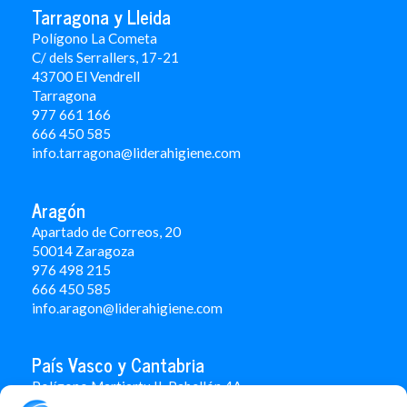
Tarragona y Lleida
Polígono La Cometa
C/ dels Serrallers, 17-21
43700 El Vendrell
Tarragona
977 661 166
666 450 5
85
info.tarragona@liderahigiene.com
Aragón
Apartado de Correos, 20
50014 Zaragoza
976 498 215
666 450 585
info.aragon@liderahigiene.com
País Vasco y Cantabria
Polígono Martiartu II. Pabellón 4A
48480 Arrigorriaga