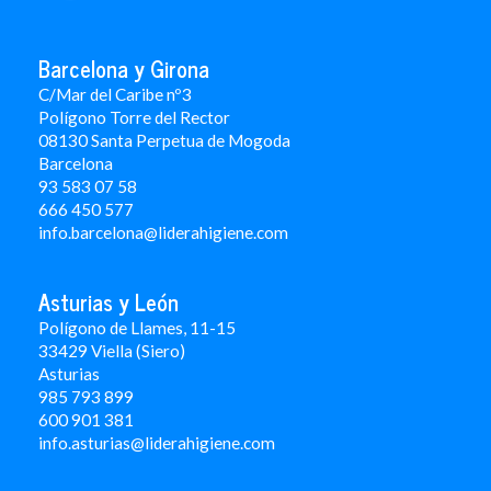
Barcelona y Girona
C/Mar del Caribe nº3
Polígono Torre del Rector
08130 Santa Perpetua de Mogoda
Barcelona
93 583 07 58
666 450 577
info.barcelona@liderahigiene.com
Asturias y León
Polígono de Llames, 11-15
33429 Viella (Siero)
Asturias
985 793 899
600 901 381
info.asturias@liderahigiene.com