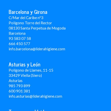
Barcelona y Girona
C/Mar del Caribe nº3
Polígono Torre del Rector
08130 Santa Perpetua de Mogoda
Barcelona
93 583 07 58
666 450 577
info.barcelona@liderahigiene.com
Asturias y León
Polígono de Llames, 11-15
33429 Viella (Siero)
Asturias
985 793 899
600 901 381
info.asturias@liderahigiene.com