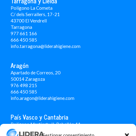
Tarragona y Lleida
Polígono La Cometa
C/ dels Serrallers, 17-21
43700 El Vendrell
Tarragona
977 661 166
666 450 5
85
info.tarragona@liderahigiene.com
Aragón
Apartado de Correos, 20
50014 Zaragoza
976 498 215
666 450 585
info.aragon@liderahigiene.com
País Vasco y Cantabria
Polígono Martiartu II. Pabellón 4A
48480 Arrigorriaga
Gestionar consentimiento