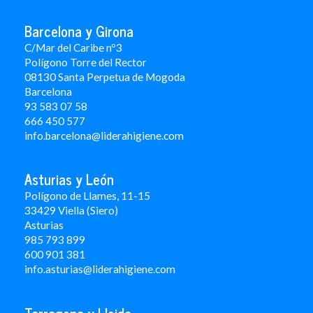
Barcelona y Girona
C/Mar del Caribe nº3
Polígono Torre del Rector
08130 Santa Perpetua de Mogoda
Barcelona
93 583 07 58
666 450 577
info.barcelona@liderahigiene.com
Asturias y León
Polígono de Llames, 11-15
33429 Viella (Siero)
Asturias
985 793 899
600 901 381
info.asturias@liderahigiene.com