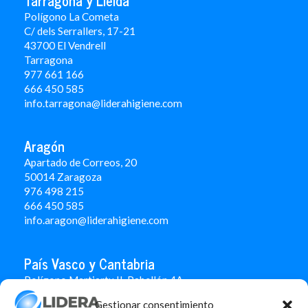
Tarragona y Lleida
Polígono La Cometa
C/ dels Serrallers, 17-21
43700 El Vendrell
Tarragona
977 661 166
666 450 5
85
info.tarragona@liderahigiene.com
Aragón
Apartado de Correos, 20
50014 Zaragoza
976 498 215
666 450 585
info.aragon@liderahigiene.com
País Vasco y Cantabria
Polígono Martiartu II. Pabellón 4A
48480 Arrigorriaga
Gestionar consentimiento