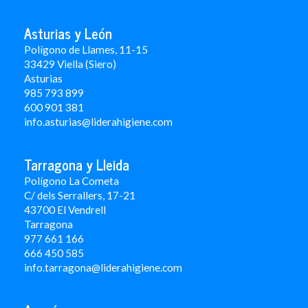
Asturias y León
Polígono de Llames, 11-15
33429 Viella (Siero)
Asturias
985 793 899
600 901 381
info.asturias@liderahigiene.com
Tarragona y Lleida
Polígono La Cometa
C/ dels Serrallers, 17-21
43700 El Vendrell
Tarragona
977 661 166
666 450 5
85
info.tarragona@liderahigiene.com