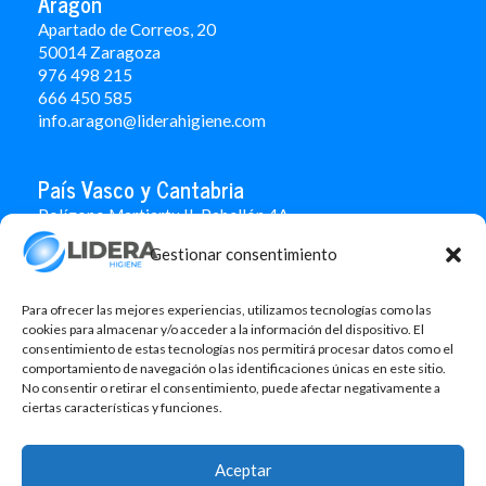
Aragón
Apartado de Correos, 20
50014 Zaragoza
976 498 215
666 450 585
info.aragon@liderahigiene.com
País Vasco y Cantabria
Polígono Martiartu II. Pabellón 4A
48480 Arrigorriaga
Gestionar consentimiento
Bizkaia
946 712 100
666 451 184
Para ofrecer las mejores experiencias, utilizamos tecnologías como las
info.paisvasco@liderahigiene.com
cookies para almacenar y/o acceder a la información del dispositivo. El
consentimiento de estas tecnologías nos permitirá procesar datos como el
comportamiento de navegación o las identificaciones únicas en este sitio.
Linked In
No consentir o retirar el consentimiento, puede afectar negativamente a
ciertas características y funciones.
Aviso legal
Política de privacidad
Aceptar
Contacto