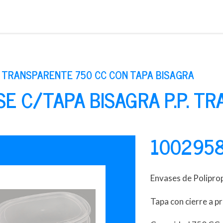
Saltar
al
contenido
 TRANSPARENTE 750 CC CON TAPA BISAGRA
E C/TAPA BISAGRA P.P. TRA
100295
Envases de Poliprop
Tapa con cierre a p