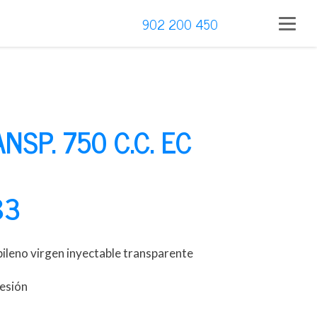
902 200 450
NSP. 750 C.C. EC
83
ileno virgen inyectable transparente
resión