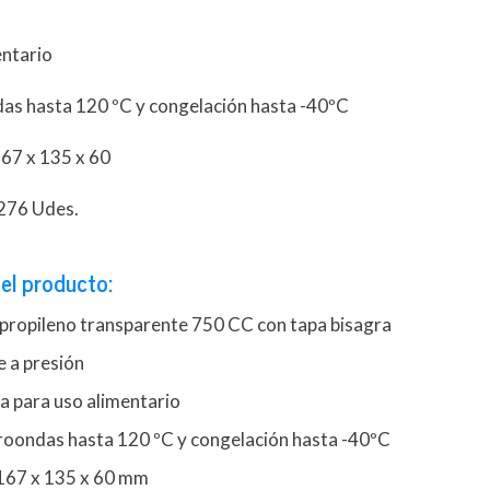
entario
as hasta 120 ºC y congelación hasta -40ºC
67 x 135 x 60
 276 Udes.
el producto:
ipropileno transparente 750 CC con tapa bisagra
e a presión
a para uso alimentario
roondas hasta 120 ºC y congelación hasta -40ºC
167 x 135 x 60 mm