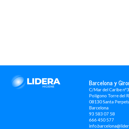
Barcelona y Giro
C/Mar del Caribe nº
Polígono Torre del 
08130 Santa Perpet
Barcelona
93 583 07 58
666 450 577
info.barcelona@lide