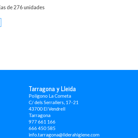
jas de 276 unidades
Tarragona y Lleida
Polígono La Cometa
C/ dels Serrallers, 17-21
43700 El Vendrell
Tarragona
977 661 166
666 450 5
85
info.tarragona@liderahigiene.com