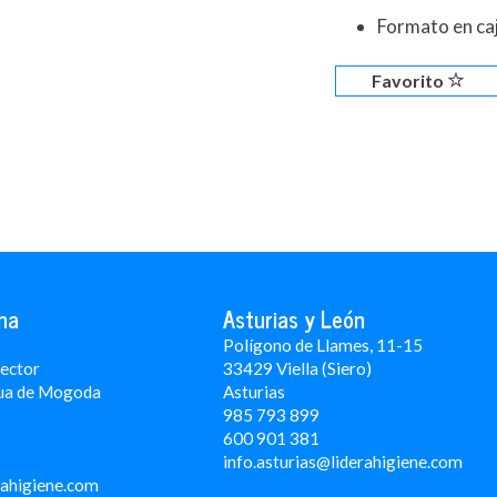
Formato en ca
Favorito
na
Asturias y León
3
Polígono de Llames, 11-15
Rector
33429 Viella (Siero)
ua de Mogoda
Asturias
985 793 899
600 901 381
info.asturias@liderahigiene.com
rahigiene.com