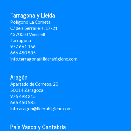
Tarragona y Lleida
Polígono La Cometa
C/ dels Serrallers, 17-21
43700 El Vendrell
Tarragona
977 661 166
666 450 5
85
info.tarragona@liderahigiene.com
Aragón
Apartado de Correos, 20
50014 Zaragoza
976 498 215
666 450 585
info.aragon@liderahigiene.com
País Vasco y Cantabria