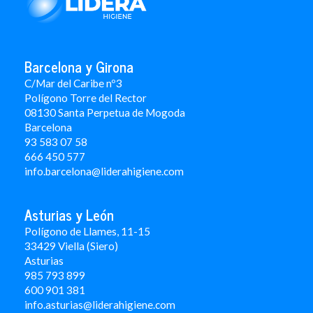
Barcelona y Girona
C/Mar del Caribe nº3
Polígono Torre del Rector
08130 Santa Perpetua de Mogoda
Barcelona
93 583 07 58
666 450 577
info.barcelona@liderahigiene.com
Asturias y León
Polígono de Llames, 11-15
33429 Viella (Siero)
Asturias
985 793 899
600 901 381
info.asturias@liderahigiene.com