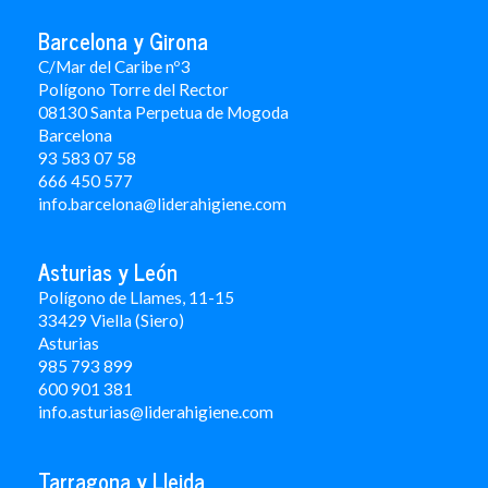
Barcelona y Girona
C/Mar del Caribe nº3
Polígono Torre del Rector
08130 Santa Perpetua de Mogoda
Barcelona
93 583 07 58
666 450 577
info.barcelona@liderahigiene.com
Asturias y León
Polígono de Llames, 11-15
33429 Viella (Siero)
Asturias
985 793 899
600 901 381
info.asturias@liderahigiene.com
Tarragona y Lleida