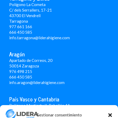
Polígono La Cometa
C/ dels Serrallers, 17-21
43700 El Vendrell
Tarragona
977 661 166
666 450 5
85
info.tarragona@liderahigiene.com
Aragón
Apartado de Correos, 20
50014 Zaragoza
976 498 215
666 450 585
info.aragon@liderahigiene.com
País Vasco y Cantabria
Polígono Martiartu II. Pabellón 4A
48480 Arrigorriaga
Gestionar consentimiento
Bizkaia