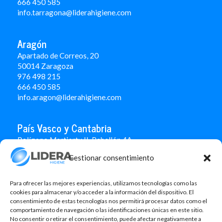
666 450 5
85
info.tarragona@liderahigiene.com
Aragón
Apartado de Correos, 20
50014 Zaragoza
976 498 215
666 450 585
info.aragon@liderahigiene.com
País Vasco y Cantabria
Polígono Martiartu II. Pabellón 4A
48480 Arrigorriaga
Gestionar consentimiento
Bizkaia
946 712 100
666 451 184
Para ofrecer las mejores experiencias, utilizamos tecnologías como las
info.paisvasco@liderahigiene.com
cookies para almacenar y/o acceder a la información del dispositivo. El
consentimiento de estas tecnologías nos permitirá procesar datos como el
comportamiento de navegación o las identificaciones únicas en este sitio.
Linked In
No consentir o retirar el consentimiento, puede afectar negativamente a