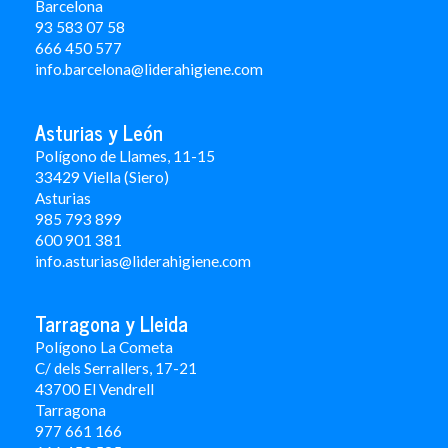
Barcelona
93 583 07 58
666 450 577
info.barcelona@liderahigiene.com
Asturias y León
Polígono de Llames, 11-15
33429 Viella (Siero)
Asturias
985 793 899
600 901 381
info.asturias@liderahigiene.com
Tarragona y Lleida
Polígono La Cometa
C/ dels Serrallers, 17-21
43700 El Vendrell
Tarragona
977 661 166