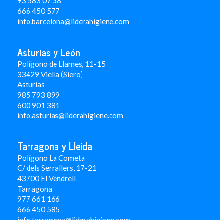
93 583 07 58
666 450 577
info.barcelona@liderahigiene.com
Asturias y León
Polígono de Llames, 11-15
33429 Viella (Siero)
Asturias
985 793 899
600 901 381
info.asturias@liderahigiene.com
Tarragona y Lleida
Polígono La Cometa
C/ dels Serrallers, 17-21
43700 El Vendrell
Tarragona
977 661 166
666 450 5
85
info.tarragona@liderahigiene.com