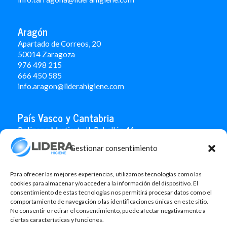
Aragón
Apartado de Correos, 20
50014 Zaragoza
976 498 215
666 450 585
info.aragon@liderahigiene.com
País Vasco y Cantabria
Polígono Martiartu II. Pabellón 4A
48480 Arrigorriaga
Gestionar consentimiento
Bizkaia
946 712 100
666 451 184
Para ofrecer las mejores experiencias, utilizamos tecnologías como las
info.paisvasco@liderahigiene.com
cookies para almacenar y/o acceder a la información del dispositivo. El
consentimiento de estas tecnologías nos permitirá procesar datos como el
comportamiento de navegación o las identificaciones únicas en este sitio.
Linked In
No consentir o retirar el consentimiento, puede afectar negativamente a
ciertas características y funciones.