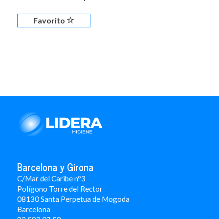
Favorito
Barcelona y Girona
C/Mar del Caribe nº3
Polígono Torre del Rector
08130 Santa Perpetua de Mogoda
Barcelona