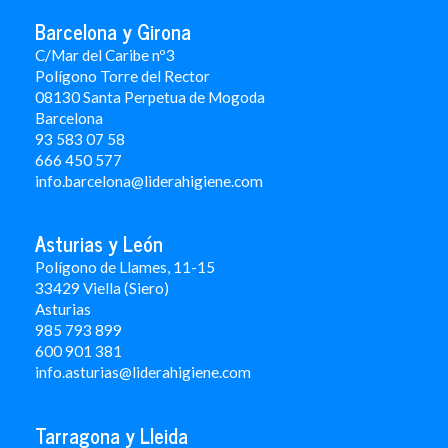
Barcelona y Girona
C/Mar del Caribe nº3
Polígono Torre del Rector
08130 Santa Perpetua de Mogoda
Barcelona
93 583 07 58
666 450 577
info.barcelona@liderahigiene.com
Asturias y León
Polígono de Llames, 11-15
33429 Viella (Siero)
Asturias
985 793 899
600 901 381
info.asturias@liderahigiene.com
Tarragona y Lleida