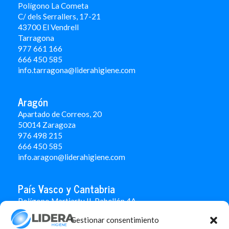
Polígono La Cometa
C/ dels Serrallers, 17-21
43700 El Vendrell
Tarragona
977 661 166
666 450 5
85
info.tarragona@liderahigiene.com
Aragón
Apartado de Correos, 20
50014 Zaragoza
976 498 215
666 450 585
info.aragon@liderahigiene.com
País Vasco y Cantabria
Polígono Martiartu II. Pabellón 4A
48480 Arrigorriaga
Gestionar consentimiento
Bizkaia