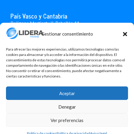
País Vasco y Cantabria
Polígono Martiartu II. Pabellón 4A
48480 Arrigorriaga
Gestionar consentimiento
Bizkaia
946 712 100
666 451 184
Para ofrecer las mejores experiencias, utilizamos tecnologías como las
info.paisvasco@liderahigiene.com
cookies para almacenar y/o acceder a la información del dispositivo. El
consentimiento de estas tecnologías nos permitirá procesar datos como el
comportamiento de navegación o las identificaciones únicas en este sitio.
Linked In
No consentir o retirar el consentimiento, puede afectar negativamente a
ciertas características y funciones.
Aviso legal
Política de privacidad
Aceptar
Contacto
Denegar
Política de cookies
Design: MgComunicació
Ver preferencias
©2026 Lidera Higiene, S.L. Todos los derechos reservados.
Política de cookies
Política de privacidad
Aviso legal