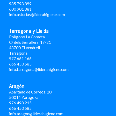
985 793 899
600 901 381
info.asturias@liderahigiene.com
Tarragona y Lleida
Polígono La Cometa
C/ dels Serrallers, 17-21
43700 El Vendrell
Tarragona
977 661 166
666 450 5
85
info.tarragona@liderahigiene.com
Aragón
Apartado de Correos, 20
50014 Zaragoza
976 498 215
666 450 585
info.aragon@liderahigiene.com