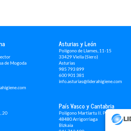
na
Asturias y León
3
Polígono de Llames, 11-15
Rector
33429 Viella (Siero)
ua de Mogoda
Asturias
985 793 899
600 901 381
info.asturias@liderahigiene.com
rahigiene.com
País Vasco y Cantabria
, 20
Polígono Martiartu II. Pabellón 4A
48480 Arrigorriaga
Bizkaia