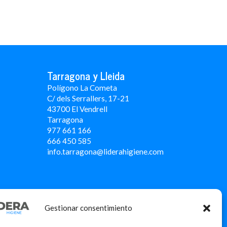
Tarragona y Lleida
Polígono La Cometa
C/ dels Serrallers, 17-21
43700 El Vendrell
Tarragona
977 661 166
666 450 5
85
info.tarragona@liderahigiene.com
Gestionar consentimiento