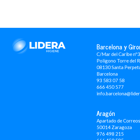
Barcelona y Giro
C/Mar del Caribe nº
Polígono Torre del 
08130 Santa Perpet
Barcelona
93 583 07 58
666 450 577
info.barcelona@lide
Aragón
Apartado de Correos
50014 Zaragoza
976 498 215