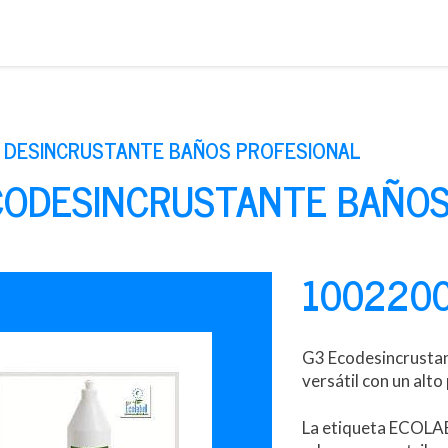
Saltar
al
contenido
R DESINCRUSTANTE BAÑOS PROFESIONAL
CODESINCRUSTANTE BAÑOS
100220
G3 Ecodesincrustan
versátil con un alto
La etiqueta ECOLAB