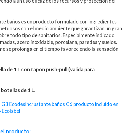
endo a un uso eficaz de los recursos y protección del
te baños es un producto formulado con ingredientes
petuosos con el medio ambiente que garantizan un gran
obre todo tipo de sanitarios. Especialmente indicado
omadas, acero inoxidable, porcelana, paredes y suelos.
e se prolonga en el tiempo favoreciendo la sensación
la de 1 L con tapón push-pull (válida para
botellas de 1 L.
G3 Ecodesincrustante baños C6 producto incluido en
 Ecolabel
el producto: