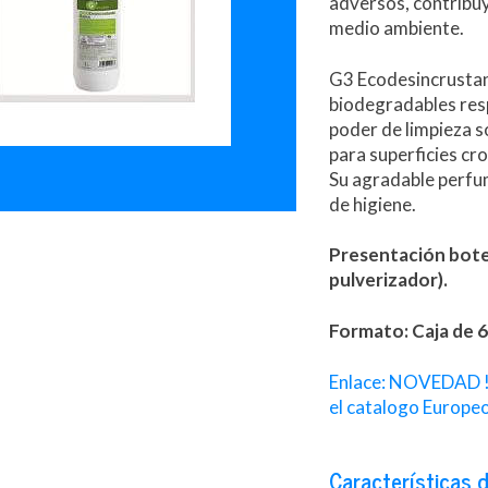
adversos, contribuy
medio ambiente.
G3 Ecodesincrustan
biodegradables res
poder de limpieza s
para superficies cr
Su agradable perfum
de higiene.
Presentación botel
pulverizador).
Formato: Caja de 6 
Enlace: NOVEDAD ! 
el catalogo Europeo
Características d