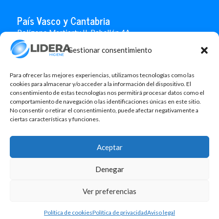
País Vasco y Cantabria
Polígono Martiartu II. Pabellón 4A
48480 Arrigorriaga
Gestionar consentimiento
Bizkaia
946 712 100
666 451 184
Para ofrecer las mejores experiencias, utilizamos tecnologías como las
info.paisvasco@liderahigiene.com
cookies para almacenar y/o acceder a la información del dispositivo. El
consentimiento de estas tecnologías nos permitirá procesar datos como el
comportamiento de navegación o las identificaciones únicas en este sitio.
Linked In
No consentir o retirar el consentimiento, puede afectar negativamente a
ciertas características y funciones.
Aviso legal
Política de privacidad
Aceptar
Contacto
Denegar
Política de cookies
Design: MgComunicació
Ver preferencias
©2026 Lidera Higiene, S.L. Todos los derechos reservados.
Política de cookies
Política de privacidad
Aviso legal