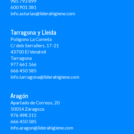
985 793 899
600 901 381
info.asturias@liderahigiene.com
Tarragona y Lleida
Polígono La Cometa
C/ dels Serrallers, 17-21
43700 El Vendrell
Tarragona
977 661 166
666 450 5
85
info.tarragona@liderahigiene.com
Aragón
Apartado de Correos, 20
50014 Zaragoza
976 498 215
666 450 585
info.aragon@liderahigiene.com