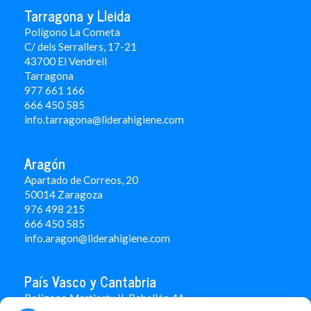
Tarragona y Lleida
Polígono La Cometa
C/ dels Serrallers, 17-21
43700 El Vendrell
Tarragona
977 661 166
666 450 5
85
info.tarragona@liderahigiene.com
Aragón
Apartado de Correos, 20
50014 Zaragoza
976 498 215
666 450 585
info.aragon@liderahigiene.com
País Vasco y Cantabria
Polígono Martiartu II. Pabellón 4A