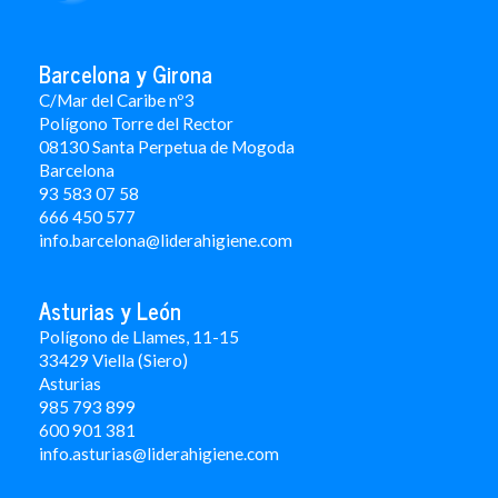
Barcelona y Girona
C/Mar del Caribe nº3
Polígono Torre del Rector
08130 Santa Perpetua de Mogoda
Barcelona
93 583 07 58
666 450 577
info.barcelona@liderahigiene.com
Asturias y León
Polígono de Llames, 11-15
33429 Viella (Siero)
Asturias
985 793 899
600 901 381
info.asturias@liderahigiene.com