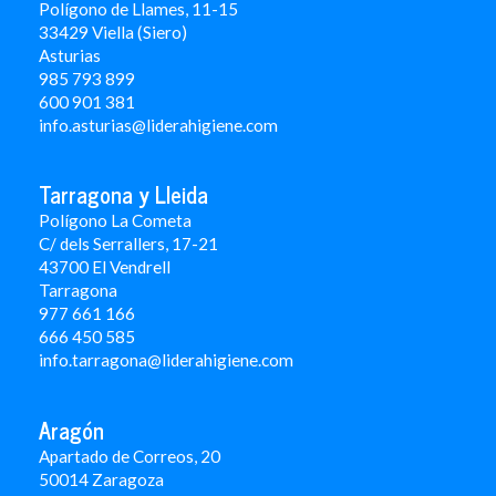
Polígono de Llames, 11-15
33429 Viella (Siero)
Asturias
985 793 899
600 901 381
info.asturias@liderahigiene.com
Tarragona y Lleida
Polígono La Cometa
C/ dels Serrallers, 17-21
43700 El Vendrell
Tarragona
977 661 166
666 450 5
85
info.tarragona@liderahigiene.com
Aragón
Apartado de Correos, 20
50014 Zaragoza