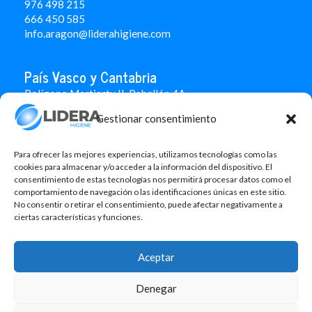
976 498 215
666 450 585
info.aragon@liderahigiene.com
País Vasco y Cantabria
Polígono Martiartu II. Pabellón 4A
48480 Arrigorriaga
Gestionar consentimiento
Bizkaia
946 712 100
666 451 184
Para ofrecer las mejores experiencias, utilizamos tecnologías como las
info.paisvasco@liderahigiene.com
cookies para almacenar y/o acceder a la información del dispositivo. El
consentimiento de estas tecnologías nos permitirá procesar datos como el
comportamiento de navegación o las identificaciones únicas en este sitio.
Linked In
No consentir o retirar el consentimiento, puede afectar negativamente a
ciertas características y funciones.
Aviso legal
Política de privacidad
Aceptar
Contacto
Denegar
Política de cookies
Design: MgComunicació