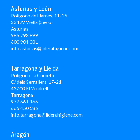
Asturias y León
Polígono de Llames, 11-15
33429 Viella (Siero)
Asturias
985 793 899
600 901 381
info.asturias@liderahigiene.com
Tarragona y Lleida
Polígono La Cometa
C/ dels Serrallers, 17-21
43700 El Vendrell
Tarragona
977 661 166
666 450 5
85
info.tarragona@liderahigiene.com
Aragón