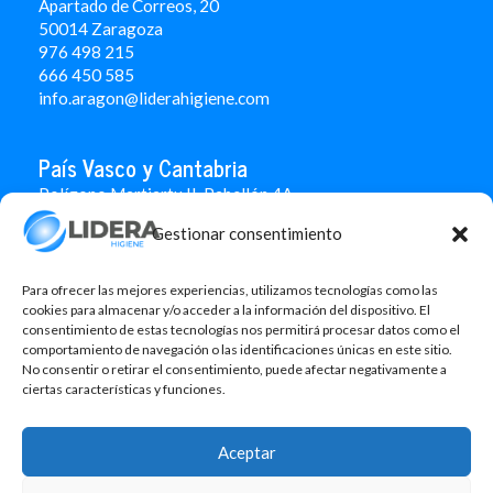
Apartado de Correos, 20
50014 Zaragoza
976 498 215
666 450 585
info.aragon@liderahigiene.com
País Vasco y Cantabria
Polígono Martiartu II. Pabellón 4A
48480 Arrigorriaga
Gestionar consentimiento
Bizkaia
946 712 100
666 451 184
Para ofrecer las mejores experiencias, utilizamos tecnologías como las
info.paisvasco@liderahigiene.com
cookies para almacenar y/o acceder a la información del dispositivo. El
consentimiento de estas tecnologías nos permitirá procesar datos como el
comportamiento de navegación o las identificaciones únicas en este sitio.
Linked In
No consentir o retirar el consentimiento, puede afectar negativamente a
ciertas características y funciones.
Aviso legal
Política de privacidad
Aceptar
Contacto