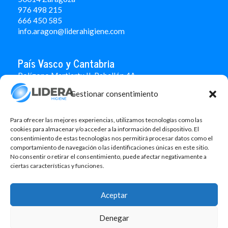
976 498 215
666 450 585
info.aragon@liderahigiene.com
País Vasco y Cantabria
Polígono Martiartu II. Pabellón 4A
48480 Arrigorriaga
Gestionar consentimiento
Bizkaia
946 712 100
666 451 184
Para ofrecer las mejores experiencias, utilizamos tecnologías como las
info.paisvasco@liderahigiene.com
cookies para almacenar y/o acceder a la información del dispositivo. El
consentimiento de estas tecnologías nos permitirá procesar datos como el
comportamiento de navegación o las identificaciones únicas en este sitio.
Linked In
No consentir o retirar el consentimiento, puede afectar negativamente a
ciertas características y funciones.
Aviso legal
Política de privacidad
Aceptar
Contacto
Política de cookies
Denegar