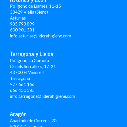
Polígono de Llames, 11-15
33429 Viella (Siero)
Asturias
985 793 899
600 901 381
info.asturias@liderahigiene.com
Tarragona y Lleida
Polígono La Cometa
C/ dels Serrallers, 17-21
43700 El Vendrell
Tarragona
977 661 166
666 450 5
85
info.tarragona@liderahigiene.com
Aragón
Apartado de Correos, 20
50014 Zaragoza