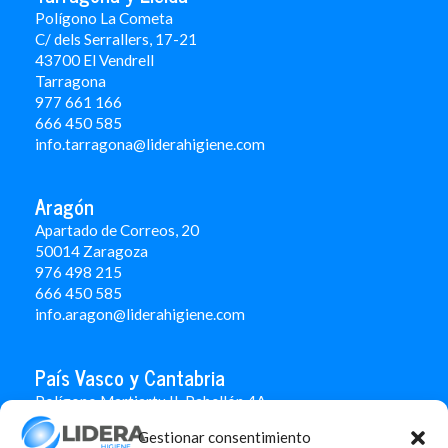
Polígono La Cometa
C/ dels Serrallers, 17-21
43700 El Vendrell
Tarragona
977 661 166
666 450 5
85
info.tarragona@liderahigiene.com
Aragón
Apartado de Correos, 20
50014 Zaragoza
976 498 215
666 450 585
info.aragon@liderahigiene.com
País Vasco y Cantabria
Polígono Martiartu II. Pabellón 4A
48480 Arrigorriaga
Gestionar consentimiento
Bizkaia