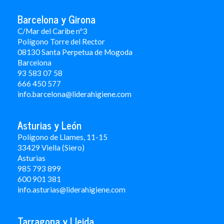
Barcelona y Girona
C/Mar del Caribe nº3
Polígono Torre del Rector
08130 Santa Perpetua de Mogoda
Barcelona
93 583 07 58
666 450 577
info.barcelona@liderahigiene.com
Asturias y León
Polígono de Llames, 11-15
33429 Viella (Siero)
Asturias
985 793 899
600 901 381
info.asturias@liderahigiene.com
Tarragona y Lleida