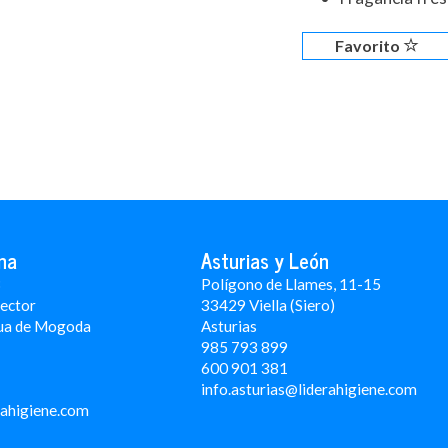
Favorito
na
Asturias y León
3
Polígono de Llames, 11-15
Rector
33429 Viella (Siero)
ua de Mogoda
Asturias
985 793 899
600 901 381
info.asturias@liderahigiene.com
rahigiene.com