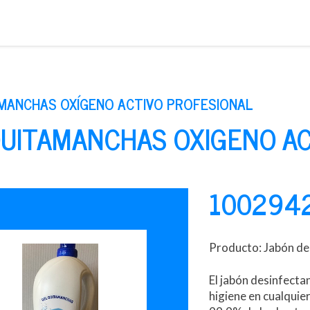
Saltar
al
contenido
MANCHAS OXÍGENO ACTIVO PROFESIONAL
QUITAMANCHAS OXIGENO AC
100294
Producto: Jabón de
El jabón desinfecta
higiene en cualquie