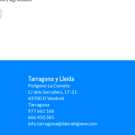
Tarragona y Lleida
Polígono La Cometa
C/ dels Serrallers, 17-21
43700 El Vendrell
Tarragona
977 661 166
666 450 5
85
info.tarragona@liderahigiene.com